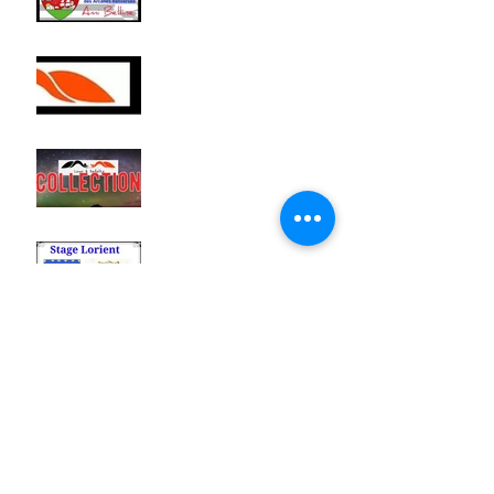
Belline & Intuition par Ami
Belline
*OFFRE SPÉCIALE
ANNIVERSAIRE
*OFFRE SPÉCIALE NOËL
2022
LORIENT: Formation
intensive 3 jours Oracle
Belline & Intuition par Ami
Belline
Praticiens intuitifs: pour
entrer en consultation
dans les meilleurs
conditions, quelle
préparation?
Week-end Toussaint-