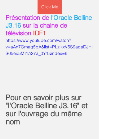
Click Me
Présentation de 
l'Oracle Belline 
J3.16 
sur la chaine de 
télévision 
IDF1
https://www.youtube.com/watch?
v=aAn7Gmaq5bA&list=PLzlkxV5S9agaDJHj
S05eu5MI1A27a_0Y1&index=6
Pour en savoir plus sur 
"l'Oracle Belline J3.16" et 
sur l'ouvrage du même 
nom