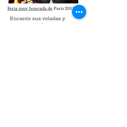
Feria muy honrada de
París 2015
Encante sus veladas y
eventos con los
acontecimientos de
Ami
Belline.
Original, de alta
calidad y muy popular entre
el público.
Las condiciones se definirán
conjuntamente según el lugar y
el tipo de evento en el que
Ami
Belline
tendrá que intervenir.
Para solicitudes de intervenciones fuera de
la Unión Europea, realice su solicitud al
menos 3 a 4 meses antes del evento en
cuestión.
CALLE ART