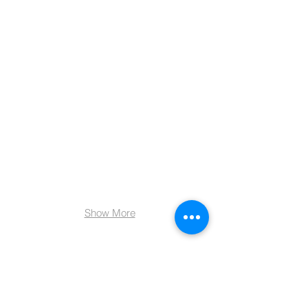
Aymone De Chanterac
Journaliste-
Réalisatrice
télé.
(Paris)
Xenia Tsvirko
Mannequin
Paris-
Lisbonne-
Moscou
Show More
Friend Belline
Service offers