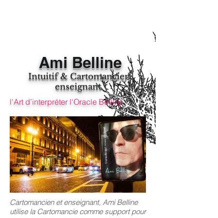
Ami Belline
Intuitif & Cartomancien
enseignant
l'Art d’interpréter l'Oracle Belline
Cartomancien et enseignant, Ami Belline
utilise la Cartomancie comme support pour