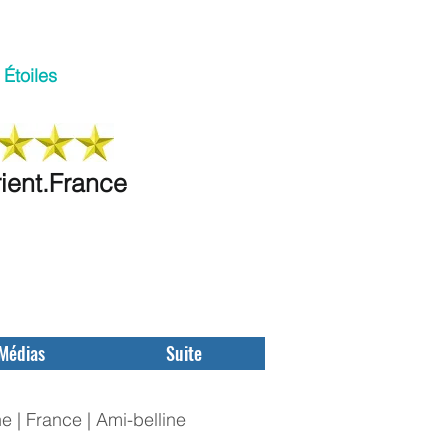
Étoiles
rient.France
Médias
Suite
e | France | Ami-belline