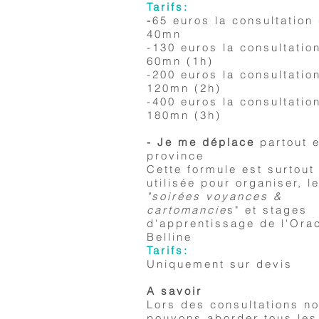
Tarifs:
-
65 euros la consultation
40mn
-130 euros la consultatio
60mn (1h)
-200 euros la consultatio
120mn (2h)
-400 euros la consultatio
180mn (3h)
- Je me déplace
partout 
province
Cette formule est surtout
utilisée pour organiser, l
"soirées voyances &
cartomancie
s" et stages
d'apprentissage de l'Ora
Belline
Tarifs:
Uniquement sur devis
A savoir
Lors des consultations n
pouvons aborder tous les