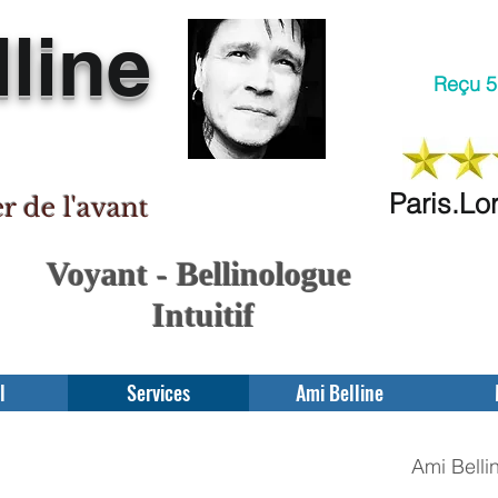
line
Reçu 5 
Paris.Lo
er de l'avant
Voyant - Bellinologue
Intuitif
l
Services
Ami Belline
Ami Bellin