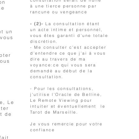
consultation serait de nuire
on
à une tierce personne par
ce
rancune ou vengeance
- (2)-
La consultation étant
un acte intime et personnel,
nt un
vous êtes garanti d'une totale
 vous
discrétion.
- Me consulter c'est accepter
d'entendre ce que j'ai à vous
pter
dire au travers de ma
vous
voyance:ce qui vous sera
demandè au début de la
consultation.
- Pour les consultations,
j'utilise l'Oracle de Belline,
Le Remote Viewing pour
ne, Le
intuiter et éventuellement le
ter
Tarot de Marseille.
t de
Je vous remercie pour votre
confiance
fait