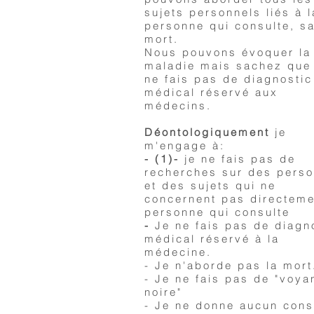
sujets personnels liés à l
personne qui consulte, sa
mort.
Nous pouvons évoquer la
maladie mais sachez que 
ne fais pas de diagnostic
médical réservé aux
médecins.
Déontologiquement
je
m'engage à:
- (1)-
je ne fais pas de
recherches sur des pers
et des sujets qui ne
concernent pas directeme
personne qui consulte
-
Je ne fais pas de diagn
médical réservé à la
médecine.
- Je n'aborde pas la mort
- Je ne fais pas de "voya
noire"
- Je ne donne aucun conse