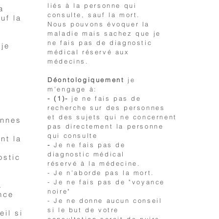
liés à la personne qui
a
consulte, sauf la mort.
uf la
Nous pouvons évoquer la
maladie mais sachez que je
ne fais pas de diagnostic
je
médical réservé aux
médecins.
Déontologiquement
je
m'engage à:
- (1)-
je ne fais pas de
recherche sur des personnes
et des sujets qui ne concernent
onnes
pas directement la personne
qui consulte
nt la
-
Je ne fais pas de
diagnostic médical
ostic
réservé à la médecine.
- Je n'aborde pas la mort.
- Je ne fais pas de "voyance
.
noire"
nce
- Je ne donne aucun conseil
si le but de votre
il si