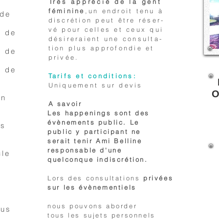
Très appréciè de la gent
féminine
,un endroit tenu à
 de
discrétion peut être réser-
vé
pour celles et ceux qui
n de
désireraient une consulta-
tion plus approfondie et
n de
privée.
n de
Tarifs et conditions:
Uniquement sur devis
O
en
A savoir
Les happenings sont des
évènements public. Le
es
public y participant ne
serait tenir Ami Belline
responsable d'une
cle
quelconque indiscrétion.
Lors des consultations
privées
sur les évènementiels
nous pouvons aborder
ous
tous les sujets personnels