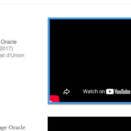
 Oracle
2017)
ait d’Union
age Oracle