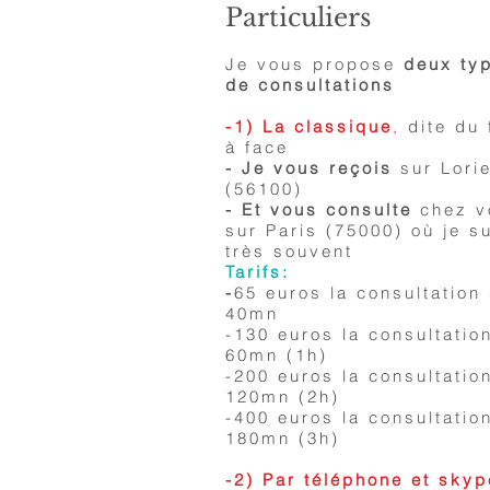
Particuliers
Je vous propose
deux ty
de consultations
-1) La classique
,
dite du 
à face
- Je vous reçois
sur Lori
(56100)
- Et vous consulte
chez v
sur Paris (75000) où je s
très souvent
Tarifs:
-
65 euros la consultation
40mn
-130 euros la consultatio
60mn (1h)
-200 euros la consultatio
120mn (2h)
-400 euros la consultatio
180mn (3h)
-2) Par téléphone et skyp