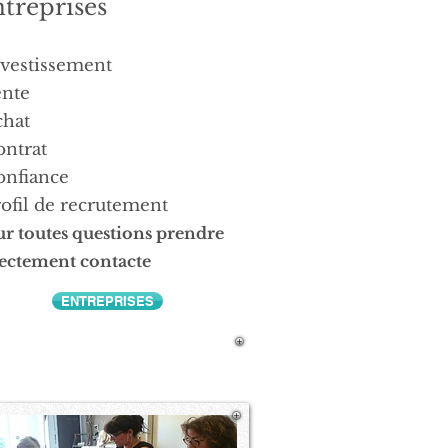
treprises
nvestissement
ente
chat
ontrat
onfiance
ofil de recrutement
r toutes questions prendre
ectement contacte
ENTREPRISES