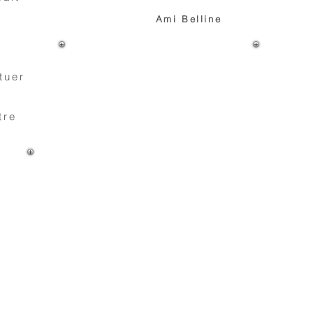
Ami Belline
e
tuer
tre