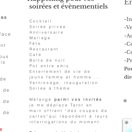
En
soirées et évènementiels
pes
-I
Cocktail
Soirée privée
-V
Anniversaire
face
-A
Mariage
Fête
-C
ent
Restaurant
-C
Café
ous
-Pr
Boite de nuit
uis
Pot entre amis
Pou
Enterrement de vie de
dir
jeune femme et homme ...
 de
Vernissage, inauguration
Soirée à thème
n de
Mélangé
parmi vos invités
n de
je me déplace Tarot en
main offrant "des coupes de
n de
cartes"qui répondent à leurs
interrogations du moment.
e