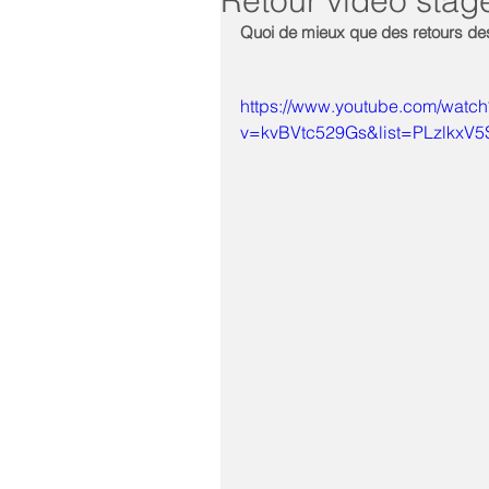
Retour video stag
Quoi de mieux que des retours de
https://www.youtube.com/watch
v=kvBVtc529Gs&list=PLzlkxV