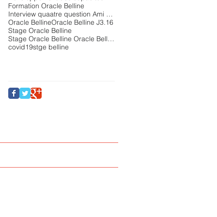
Formation Oracle Belline
Interview quaatre question Ami Belline
Oracle Belline
Oracle Belline J3.16
Stage Oracle Belline
Stage Oracle Belline Oracle Belline Ami Belline
covid19
stge belline
Follow Us
Like la page facebook
Contact