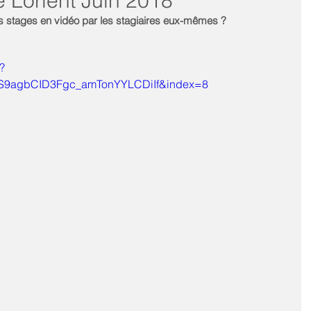
e Lorient Juin 2018
s stages en vidéo par les stagiaires eux-mêmes ?
?
5S9agbCID3Fgc_amTonYYLCDiIf&index=8