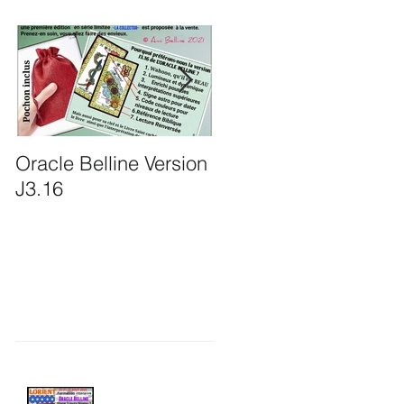
Oracle Belline Version
LORIENT: Formation
J3.16
intensive 3 jours
Oracle Belline &
Intuition par Ami
Belline
Recent Posts
LORIENT: