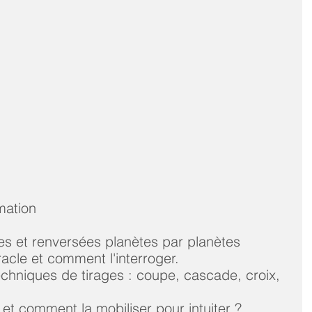
ation    
es et renversées planètes par planètes    
cle et comment l'interroger.    
techniques de tirages : coupe, cascade, croix, 
 et comment la mobiliser pour intuiter ?      