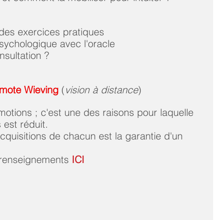
des exercices pratiques    
sychologique avec l'oracle    
ultation ?    
  
emote Wieving
 (
vision à distance
)      
motions ; c'est une des raisons pour laquelle 
est réduit.   
acquisitions de chacun est la garantie d'un 
   
t renseignements 
ICI
 