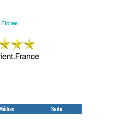
Étoiles
rient.France
Médias
Suite
Featured Posts