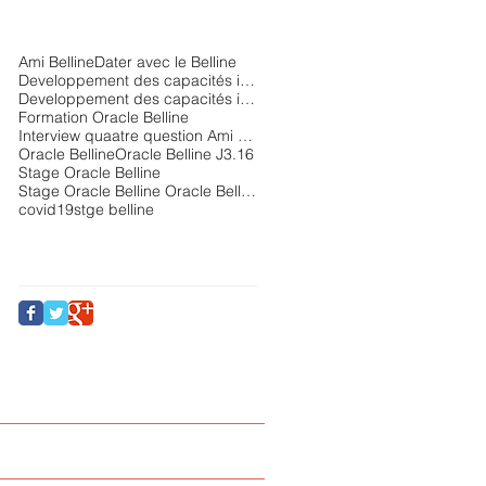
Ami Belline
Dater avec le Belline
Developpement des capacités intuitives
Developpement des capacités intuitivesStage Oracle Belline Oracle Belline Ami BellineFormation Oracl
Formation Oracle Belline
Interview quaatre question Ami Belline
Oracle Belline
Oracle Belline J3.16
Stage Oracle Belline
Stage Oracle Belline Oracle Belline Ami Belline
covid19
stge belline
Follow Us
Like la page facebook
Contact