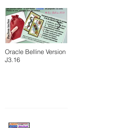
Oracle Belline Version
LORIENT: Formation
J3.16
intensive 3 jours
Oracle Belline &
Intuition par Ami
Belline
Recent Posts
LORIENT: