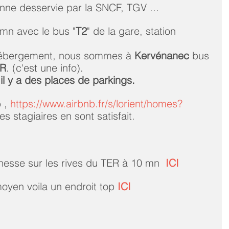
enne desservie par la SNCF, TGV ...
 mn avec le bus "
T2
" de la gare, station 
hébergement, nous sommes à 
Kervénanec
 bus 
R
. (c'est une info).
 il y a des places de parkings.
 , 
https://www.airbnb.fr/s/lorient/homes?
es stagiaires en sont satisfait.
nesse sur les rives du TER à 10 mn  
ICI 
oyen voila un endroit top 
ICI 