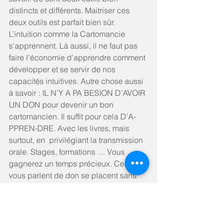
distincts et différents. Maitriser ces 
deux outils est parfait bien sûr. 
L’intuition comme la Cartomancie 
s’apprennent. Là aussi, il ne faut pas 
faire l’économie d’apprendre comment 
développer et se servir de nos 
capacités intuitives. Autre chose aussi 
à savoir : IL N’Y A PA BESION D’AVOIR 
UN DON pour devenir un bon 
cartomancien. Il suffit pour cela D’A-
PPREN-DRE. Avec les livres, mais 
surtout, en  privilégiant la transmission 
orale. Stages, formations … Vous 
gagnerez un temps précieux. Ceux qui 
vous parlent de don se placent sans 
complexe au-dessus des autres, vous 
dévalorisant au passage. Ne vous 
laissez pas embobiner. Mon conseil 