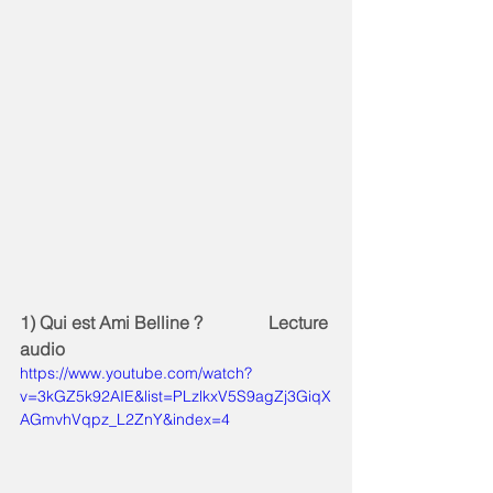
1) Qui est Ami Belline ?               Lecture 
audio
https://www.youtube.com/watch?
v=3kGZ5k92AIE&list=PLzlkxV5S9agZj3GiqX
AGmvhVqpz_L2ZnY&index=4